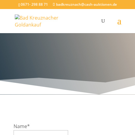
0671- 298 88 71
badkreuznach@cash-auktionen.de
Name
*