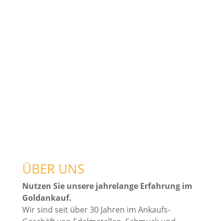
IHRE NACHRICHT PER E-MAIL
Goldankauf:
badkreuznach@cash-auktionen.de
Uhren-Experte:
uhrenankauf@cash-auktionen.de
ÜBER UNS
Nutzen Sie unsere jahrelange Erfahrung im
Goldankauf.
Wir sind seit über 30 Jahren im Ankaufs-